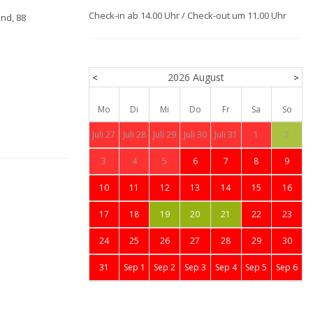
Check-in ab 14.00 Uhr / Check-out um 11.00 Uhr
nd, 88
2026
August
<
>
Mo
Di
Mi
Do
Fr
Sa
So
Juli 27
Juli 28
Juli 29
Juli 30
Juli 31
1
2
E
3
4
5
6
7
8
9
10
11
12
13
14
15
16
17
18
19
20
21
22
23
24
25
26
27
28
29
30
31
Sep 1
Sep 2
Sep 3
Sep 4
Sep 5
Sep 6