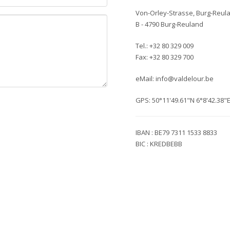
Von-Orley-Strasse, Burg-Reula
B - 4790 Burg-Reuland
Tel.: +32 80 329 009
Fax: +32 80 329 700
eMail: info@valdelour.be
GPS: 50°11'49.61"N 6°8'42.38"
IBAN : BE79 7311 1533 8833
BIC : KREDBEBB