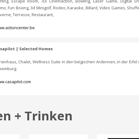
rting, Escape Room, 7Di Cinemaction, Bowling, Laser Game, Digital Sh
mo, Fun Boxing, 3d Minigolf, Rodeo, Karaoke, Billard, Video Games, Shuffel
verne, Terrasse, Restaurant,
w.actioncenter.be
sapilot | Selected Homes
rienhaus, Chalet, Wellness Suite in den belgischen Ardennen, in der Eifel 
xemburg.
w.casapilot.com
en + Trinken