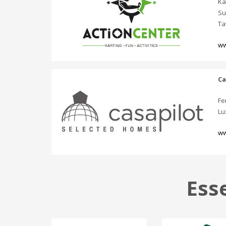
Ka
Su
Ta
ww
Ca
Fe
Lu
ww
Ess