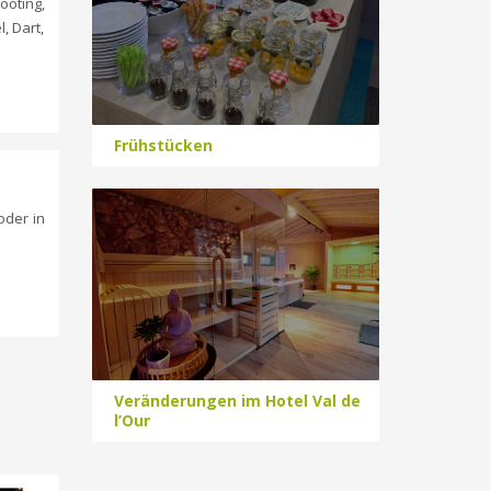
ooting,
, Dart,
Frühstücken
oder in
Veränderungen im Hotel Val de
l’Our